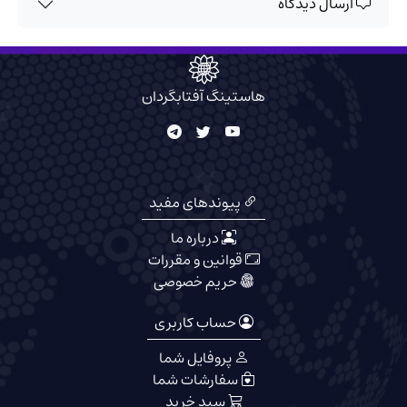
ارسال دیدگاه
هاستینگ آفتابگردان
پیوندهای مفید
درباره ما
قوانین و مقررات
حریم خصوصی
حساب کاربری
پروفایل شما
سفارشات شما
سبد خرید