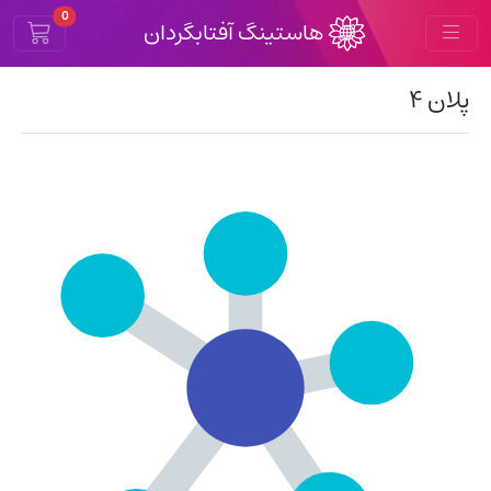
Cart
0
هاستینگ آفتابگردان
پلان ۴