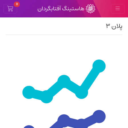
Cart
0
هاستینگ آفتابگردان
پلان ۳