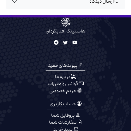
ارسال دیدگاه
هاستینگ آفتابگردان
پیوندهای مفید
درباره ما
قوانین و مقررات
حریم خصوصی
حساب کاربری
پروفایل شما
سفارشات شما
سبد خرید