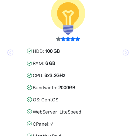
HDD:
100 GB
RAM:
6 GB
CPU:
6x3.2GHz
Bandwidth:
2000GB
OS: CentOS
WebServer: LiteSpeed
CPanel: √